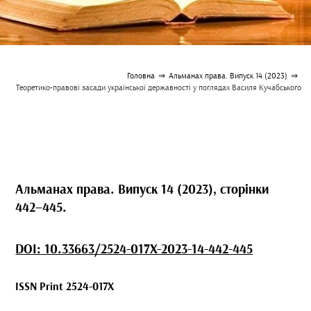
Головна
⇒
Альманах права. Випуск 14 (2023)
⇒
Теоретико-правові засади української державності у поглядах Василя Кучабського
Альманах права. Випуск 14 (2023), сторінки
442–445.
DOI: 10.33663/2524-017X-2023-14-442-445
ISSN Print 2524-017X