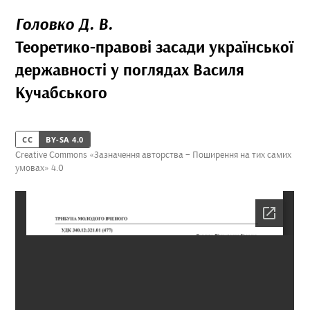
Головко Д. В.
Теоретико-правові засади української
державності у поглядах Василя
Кучабського
CC
BY-SA 4.0
Creative Commons «Зазначення авторства – Поширення на тих самих
умовах» 4.0