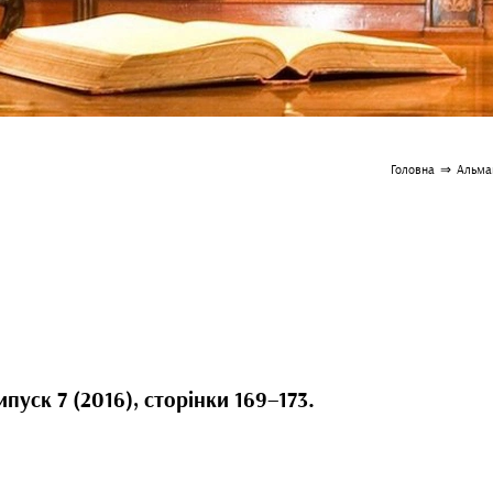
Головна
⇒
Альман
пуск 7 (2016), сторінки 169–173.