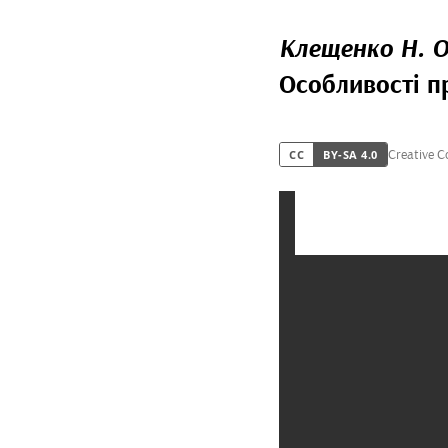
Клещенко Н. О
Особливості п
Creative 
CC
BY-SA 4.0