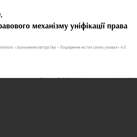
.
равового механізму уніфікації права
Commons «Зазначення авторства – Поширення на тих самих умовах» 4.0