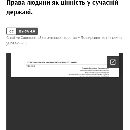
Права людини як цінність у сучасній
державі.
CC
BY-SA 4.0
Creative Commons «Зазначення авторства – Поширення на тих самих
умовах» 4.0