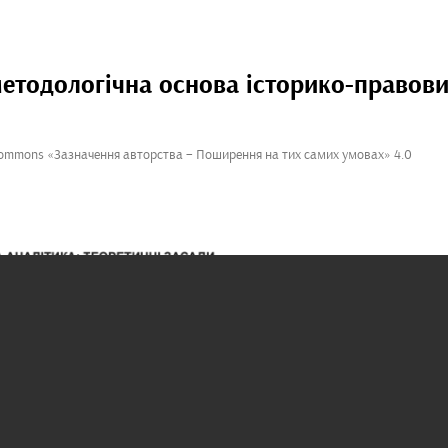
методологічна основа історико-правов
Commons «Зазначення авторства – Поширення на тих самих умовах» 4.0