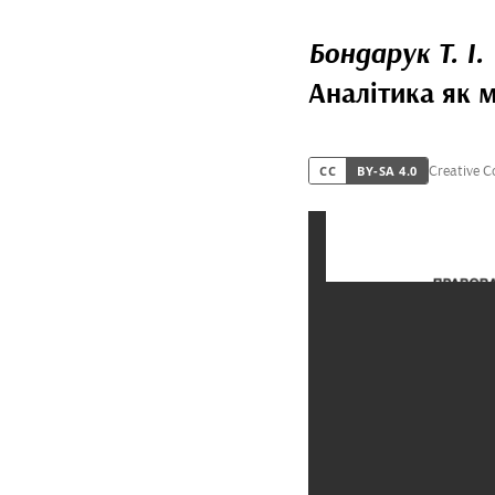
Бондарук Т. І.
Аналітика як 
Creative 
CC
BY-SA 4.0