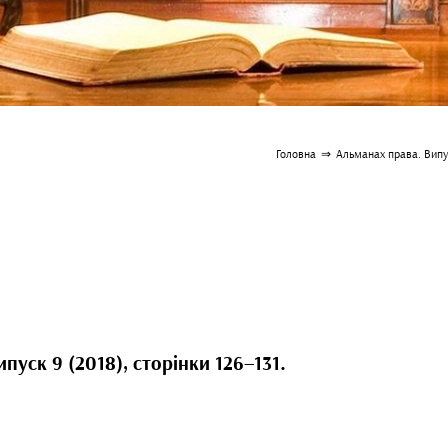
Головна
⇒
Альманах права. Випус
пуск 9 (2018), сторінки 126–131.